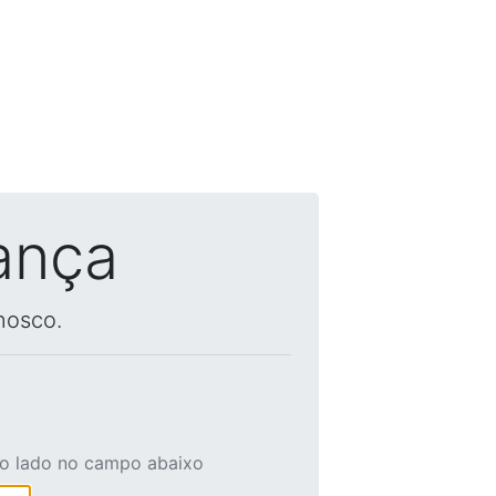
ança
nosco.
ao lado no campo abaixo