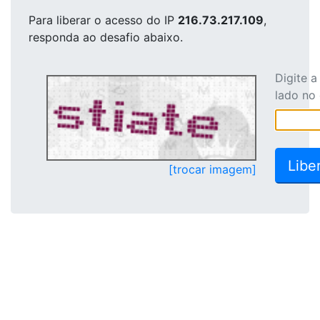
Para liberar o acesso
do IP
216.73.217.109
,
responda ao desafio abaixo.
Digite 
lado no
[trocar imagem]