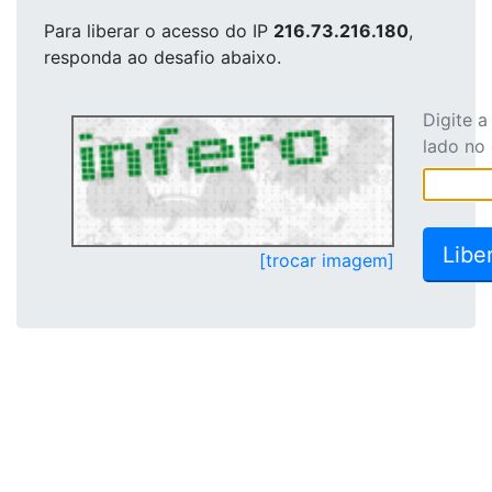
Para liberar o acesso
do IP
216.73.216.180
,
responda ao desafio abaixo.
Digite 
lado no
[trocar imagem]