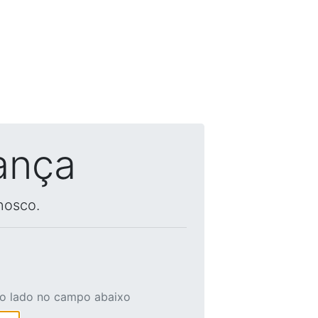
ança
nosco.
ao lado no campo abaixo