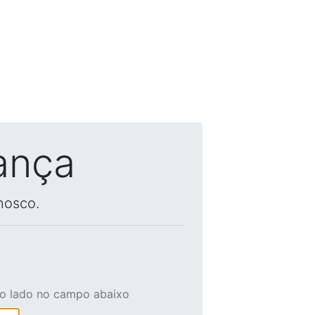
ança
nosco.
ao lado no campo abaixo